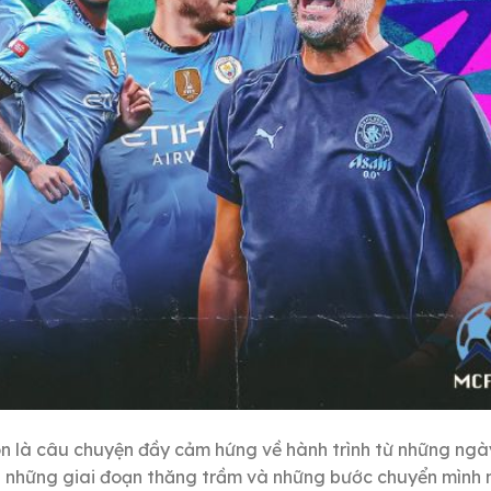
òn là câu chuyện đầy cảm hứng về hành trình từ những ng
bởi những giai đoạn thăng trầm và những bước chuyển mình