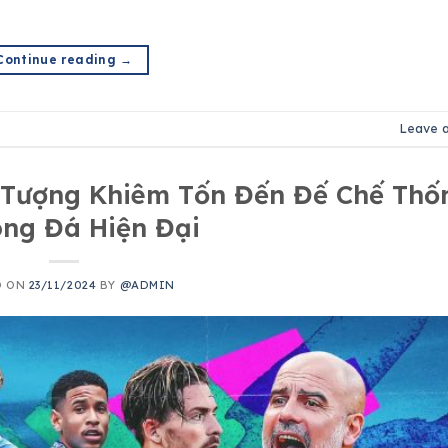
Continue reading
→
Leave 
u Tượng Khiêm Tốn Đến Đế Chế Thố
óng Đá Hiện Đại
D ON
23/11/2024
BY
@ADMIN