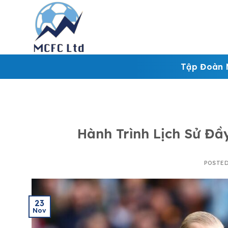
Skip
to
content
Tập Đoàn 
Hành Trình Lịch Sử Đ
POSTE
23
Nov