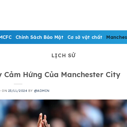
MCFC
Chính Sách Bảo Mật
Cơ sở vật chất
Manches
LỊCH SỬ
ầy Cảm Hứng Của Manchester City
D ON
23/11/2024
BY
@ADMIN