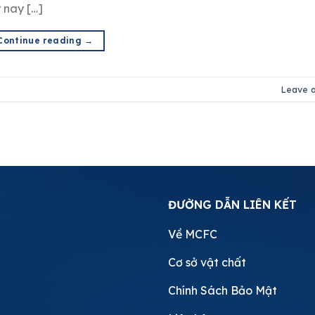
 nay […]
Continue reading
→
Leave 
ĐƯỜNG DẪN LIÊN KẾT
Về MCFC
Cơ sở vật chất
Chính Sách Bảo Mật