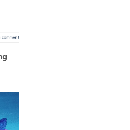
a comment
ng