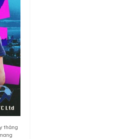
ày tháng
 mang