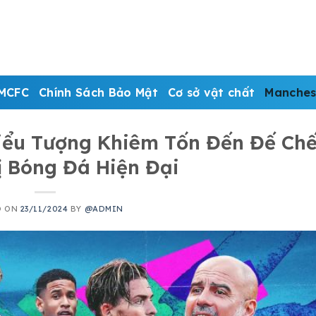
MCFC
Chính Sách Bảo Mật
Cơ sở vật chất
Manches
Biểu Tượng Khiêm Tốn Đến Đế Ch
ị Bóng Đá Hiện Đại
D ON
23/11/2024
BY
@ADMIN