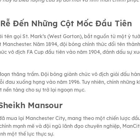
c Rễ Đến Những Cột Mốc Đầu Tiên
 tên gọi St. Mark’s (West Gorton), bắt nguồn từ một ý tư
t Manchester. Năm 1894, đội bóng chính thức đổi tên thàn
ức vô địch FA Cup đầu tiên vào năm 1904, đánh dấu sự xu
 đoạn thăng trầm. Đội bóng giành chức vô địch giải đấu hà
ỗi đau xuống hạng vào năm 1996. Tuy nhiên, chính những 
 nền tảng cho sự trở lại ngoạn mục.
i Sheikh Mansour
ã mua lại Manchester City, mang theo một chiến lược đầu
i chính mạnh mẽ và đội ngũ lãnh đạo chuyên nghiệp, ManCi
h một thế lực thực sự.