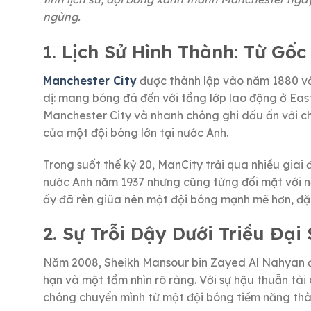
ngừng.
1. Lịch Sử Hình Thành: Từ Gố
Manchester City
được thành lập vào năm 1880 với
dị: mang bóng đá đến với tầng lớp lao động ở Eas
Manchester City và nhanh chóng ghi dấu ấn với ch
của một đội bóng lớn tại nước Anh.
Trong suốt thế kỷ 20, ManCity trải qua nhiều giai
nước Anh năm 1937 nhưng cũng từng đối mặt với n
ấy đã rèn giũa nên một đội bóng mạnh mẽ hơn, đặt
2. Sự Trỗi Dậy Dưới Triều Đạ
Năm 2008, Sheikh Mansour bin Zayed Al Nahyan đ
hạn và một tầm nhìn rõ ràng. Với sự hậu thuẫn tà
chóng chuyển mình từ một đội bóng tiềm năng thàn