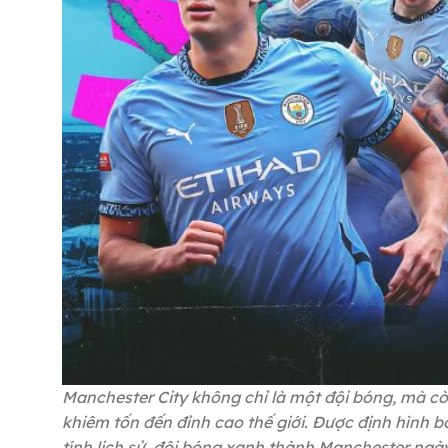
Manchester City không chỉ là một đội bóng, mà c
khiêm tốn đến đỉnh cao thế giới. Được định hình
tính lịch sử, đội bóng xanh thành Manchester ngà