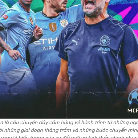
òn là câu chuyện đầy cảm hứng về hành trình từ những ng
 bởi những giai đoạn thăng trầm và những bước chuyển mì
y nay là biểu tượng của sự đổi mới và tinh thần chinh phụ