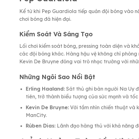
Kể từ khi Pep Guardiola tiếp quản đội bóng vào 
chơi bóng đá hiện đại.
Kiểm Soát Và Sáng Tạo
Lối chơi kiểm soát bóng, pressing toàn diện và k
các đội bóng khác. Hàng hậu vệ không chỉ phòng n
Kevin De Bruyne đóng vai trò nhạc trưởng với nh
Những Ngôi Sao Nổi Bật
Erling Haaland:
Sát thủ ghi bàn người Na Uy đ
tiên, trở thành biểu tượng của sức mạnh và tốc
Kevin De Bruyne:
Với tầm nhìn chiến thuật và k
ManCity.
Rúben Dias:
Lãnh đạo hàng thủ với khả năng đọc