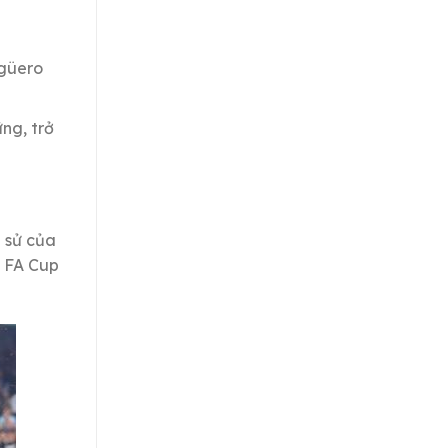
Agüero
ững, trở
 sử của
, FA Cup