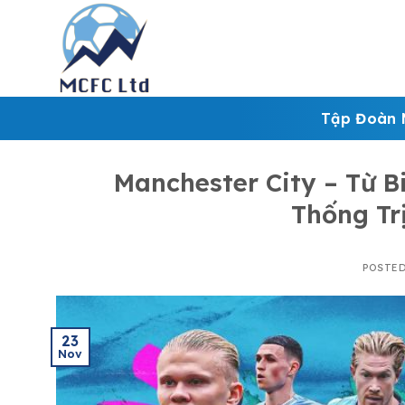
Skip
to
content
Tập Đoàn 
Manchester City – Từ 
Thống Tr
POSTE
23
Nov