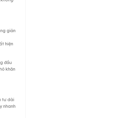
ởng giản
h
ất hiện
ng đầu
khó khăn
 tư dài
ty nhanh