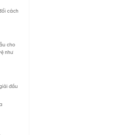
đổi cách
mẫu cho
vệ như
giải đầu
ủa