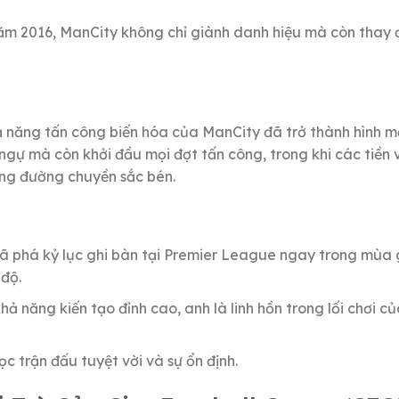
năm 2016, ManCity không chỉ giành danh hiệu mà còn thay 
hả năng tấn công biến hóa của ManCity đã trở thành hình 
gự mà còn khởi đầu mọi đợt tấn công, trong khi các tiền 
ững đường chuyền sắc bén.
ã phá kỷ lục ghi bàn tại Premier League ngay trong mùa 
 độ.
hả năng kiến tạo đỉnh cao, anh là linh hồn trong lối chơi c
 trận đấu tuyệt vời và sự ổn định.