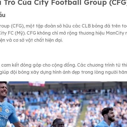
 Trò Của City Football Group (CFG
ầu
Group (CFG), một tập đoàn sở hữu các CLB bóng đá trên to
 City FC (Mỹ). CFG không chỉ mở rộng thương hiệu ManCity
n và cơ sở vật chất hiện đại.
 cam kết đóng góp cho cộng đồng. Các chương trình từ thi
 giúp đội bóng xây dựng hình ảnh đẹp trong lòng người hâ