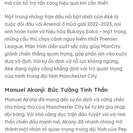
mà còn hỗ trợ tấn công hiệu quả khi cần thiết.
Một trong những trận đấu nổi bật nhất của Aké là
cuộc đối đầu với Arsenal ở mùa giải 2022–2023, nơi
anh hoàn toàn vô hiệu hóa Bukayo Saka – một trong
những cầu thủ chạy cánh nguy hiểm nhất Premier
League. Màn trình diễn xuất sắc này giúp ManCity
giành chiến thắng quan trọng, góp phần lớn vào cuộc
đua vô địch. Với sự ổn định và nỗ lực không ngừng,
Aké đang ngày càng khẳng định vai trò quan trọng
của mình trong đội hình Manchester City.
Manuel Akanji: Bức Tường Tinh Thần
Manuel Akanji đã mang đến sự ổn định và vững chắc
cho hàng thủ của Manchester City kể từ khi gia nhập
đội bóng. Với khả năng đọc trận đấu tuyệt vời và tinh
thần chiến đấu mạnh mẽ, Akanji đã nhanh chóng trở
thành một nhân tố quan trọng trong đội hình của Pep