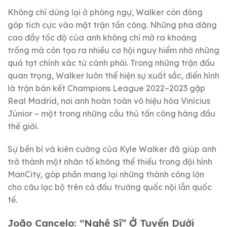
Không chỉ dừng lại ở phòng ngự, Walker còn đóng
góp tích cực vào mặt trận tấn công. Những pha dâng
cao đầy tốc độ của anh không chỉ mở ra khoảng
trống mà còn tạo ra nhiều cơ hội nguy hiểm nhờ những
quả tạt chính xác từ cánh phải. Trong những trận đấu
quan trọng, Walker luôn thể hiện sự xuất sắc, điển hình
là trận bán kết Champions League 2022–2023 gặp
Real Madrid, nơi anh hoàn toàn vô hiệu hóa Vinícius
Júnior – một trong những cầu thủ tấn công hàng đầu
thế giới.
Sự bền bỉ và kiên cường của Kyle Walker đã giúp anh
trở thành một nhân tố không thể thiếu trong đội hình
ManCity, góp phần mang lại những thành công lớn
cho câu lạc bộ trên cả đấu trường quốc nội lẫn quốc
tế.
João Cancelo: “Nghệ Sĩ” Ở Tuyến Dưới