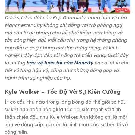
Dưới sự dẫn dắt của Pep Guardiola, hàng hậu vệ của
Manchester City không chỉ đóng vai trò phòng ngự
mà còn là bệ phóng cho lối chơi kiểm soát bóng và
tấn công hiện đại. Mỗi cầu thủ trong hệ thống phòng
ngự đều mang những nét đặc trưng riêng, từ kinh
nghiệm dày dặn đến tài năng trẻ triển vọng. Dưới đây
là những
hậu vệ hiện tại của Mancity
và cái nhìn chi
tiết về từng hậu vệ, cũng như những đóng góp và
hành trình sự nghiệp của họ.
Kyle Walker – Tốc Độ Và Sự Kiên Cường
Ít có cầu thủ nào trong làng bóng đá thế giới sở hữu
sự kết hợp hoàn hảo giữa tốc độ, sức mạnh và tinh
thần chiến đấu như Kyle Walker. Anh không chỉ là một
hậu vệ đẳng cấp mà còn là hình mẫu của sự bền bỉ và
cống hiến.