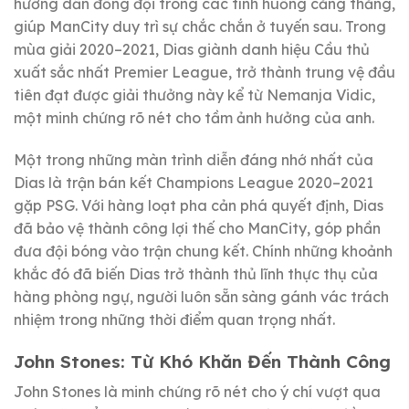
hướng dẫn đồng đội trong các tình huống căng thẳng,
giúp ManCity duy trì sự chắc chắn ở tuyến sau. Trong
mùa giải 2020–2021, Dias giành danh hiệu Cầu thủ
xuất sắc nhất Premier League, trở thành trung vệ đầu
tiên đạt được giải thưởng này kể từ Nemanja Vidic,
một minh chứng rõ nét cho tầm ảnh hưởng của anh.
Một trong những màn trình diễn đáng nhớ nhất của
Dias là trận bán kết Champions League 2020–2021
gặp PSG. Với hàng loạt pha cản phá quyết định, Dias
đã bảo vệ thành công lợi thế cho ManCity, góp phần
đưa đội bóng vào trận chung kết. Chính những khoảnh
khắc đó đã biến Dias trở thành thủ lĩnh thực thụ của
hàng phòng ngự, người luôn sẵn sàng gánh vác trách
nhiệm trong những thời điểm quan trọng nhất.
John Stones: Từ Khó Khăn Đến Thành Công
John Stones là minh chứng rõ nét cho ý chí vượt qua