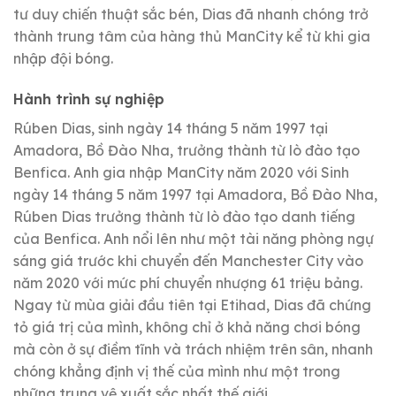
tư duy chiến thuật sắc bén, Dias đã nhanh chóng trở
thành trung tâm của hàng thủ ManCity kể từ khi gia
nhập đội bóng.
Hành trình sự nghiệp
Rúben Dias, sinh ngày 14 tháng 5 năm 1997 tại
Amadora, Bồ Đào Nha, trưởng thành từ lò đào tạo
Benfica. Anh gia nhập ManCity năm 2020 với Sinh
ngày 14 tháng 5 năm 1997 tại Amadora, Bồ Đào Nha,
Rúben Dias trưởng thành từ lò đào tạo danh tiếng
của Benfica. Anh nổi lên như một tài năng phòng ngự
sáng giá trước khi chuyển đến Manchester City vào
năm 2020 với mức phí chuyển nhượng 61 triệu bảng.
Ngay từ mùa giải đầu tiên tại Etihad, Dias đã chứng
tỏ giá trị của mình, không chỉ ở khả năng chơi bóng
mà còn ở sự điềm tĩnh và trách nhiệm trên sân, nhanh
chóng khẳng định vị thế của mình như một trong
những trung vệ xuất sắc nhất thế giới.