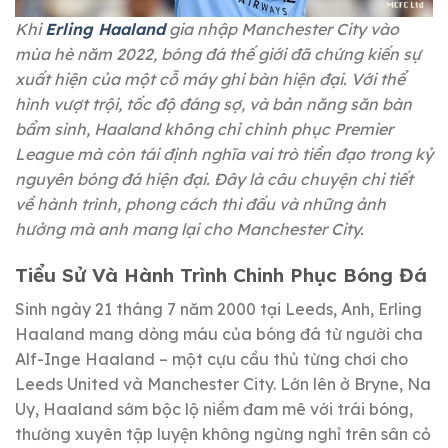
Khi
Erling Haaland
gia nhập Manchester City vào
mùa hè năm 2022, bóng đá thế giới đã chứng kiến sự
xuất hiện của một cỗ máy ghi bàn hiện đại. Với thể
hình vượt trội, tốc độ đáng sợ, và bản năng săn bàn
bẩm sinh, Haaland không chỉ chinh phục Premier
League mà còn tái định nghĩa vai trò tiền đạo trong kỷ
nguyên bóng đá hiện đại. Đây là câu chuyện chi tiết
về hành trình, phong cách thi đấu và những ảnh
hưởng mà anh mang lại cho Manchester City.
Tiểu Sử Và Hành Trình Chinh Phục Bóng Đá
Sinh ngày 21 tháng 7 năm 2000 tại Leeds, Anh, Erling
Haaland mang dòng máu của bóng đá từ người cha
Alf-Inge Haaland – một cựu cầu thủ từng chơi cho
Leeds United và Manchester City. Lớn lên ở Bryne, Na
Uy, Haaland sớm bộc lộ niềm đam mê với trái bóng,
thường xuyên tập luyện không ngừng nghỉ trên sân cỏ