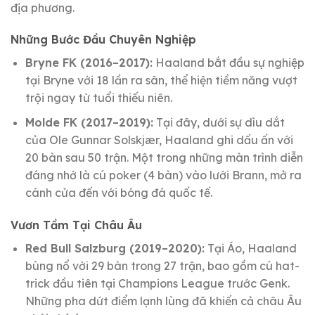
địa phương.
Những Bước Đầu Chuyên Nghiệp
Bryne FK (2016–2017):
Haaland bắt đầu sự nghiệp
tại Bryne với 18 lần ra sân, thể hiện tiềm năng vượt
trội ngay từ tuổi thiếu niên.
Molde FK (2017–2019):
Tại đây, dưới sự dìu dắt
của Ole Gunnar Solskjær, Haaland ghi dấu ấn với
20 bàn sau 50 trận. Một trong những màn trình diễn
đáng nhớ là cú poker (4 bàn) vào lưới Brann, mở ra
cánh cửa đến với bóng đá quốc tế.
Vươn Tầm Tại Châu Âu
Red Bull Salzburg (2019–2020):
Tại Áo, Haaland
bùng nổ với 29 bàn trong 27 trận, bao gồm cú hat-
trick đầu tiên tại Champions League trước Genk.
Những pha dứt điểm lạnh lùng đã khiến cả châu Âu