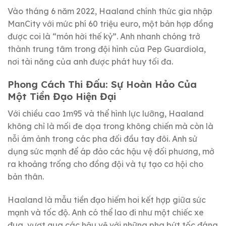
Vào tháng 6 năm 2022, Haaland chính thức gia nhập
ManCity với mức phí 60 triệu euro, một bản hợp đồng
được coi là “món hời thế kỷ”. Anh nhanh chóng trở
thành trung tâm trong đội hình của Pep Guardiola,
nơi tài năng của anh được phát huy tối đa.
Phong Cách Thi Đấu: Sự Hoàn Hảo Của
Một Tiền Đạo Hiện Đại
Với chiều cao 1m95 và thể hình lực lưỡng, Haaland
không chỉ là mối đe dọa trong không chiến mà còn là
nỗi ám ảnh trong các pha đối đầu tay đôi. Anh sử
dụng sức mạnh để áp đảo các hậu vệ đối phương, mở
ra khoảng trống cho đồng đội và tự tạo cơ hội cho
bản thân.
Haaland là mẫu tiền đạo hiếm hoi kết hợp giữa sức
mạnh và tốc độ. Anh có thể lao đi như một chiếc xe
đua, vượt qua các hậu vệ với những pha bứt tốc đáng