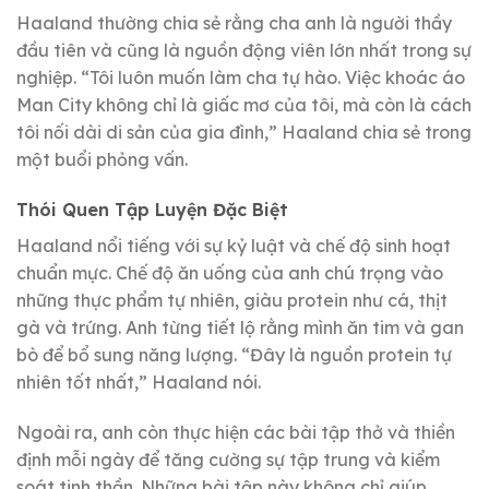
Haaland thường chia sẻ rằng cha anh là người thầy
đầu tiên và cũng là nguồn động viên lớn nhất trong sự
nghiệp. “Tôi luôn muốn làm cha tự hào. Việc khoác áo
Man City không chỉ là giấc mơ của tôi, mà còn là cách
tôi nối dài di sản của gia đình,” Haaland chia sẻ trong
một buổi phỏng vấn.
Thói Quen Tập Luyện Đặc Biệt
Haaland nổi tiếng với sự kỷ luật và chế độ sinh hoạt
chuẩn mực. Chế độ ăn uống của anh chú trọng vào
những thực phẩm tự nhiên, giàu protein như cá, thịt
gà và trứng. Anh từng tiết lộ rằng mình ăn tim và gan
bò để bổ sung năng lượng. “Đây là nguồn protein tự
nhiên tốt nhất,” Haaland nói.
Ngoài ra, anh còn thực hiện các bài tập thở và thiền
định mỗi ngày để tăng cường sự tập trung và kiểm
soát tinh thần. Những bài tập này không chỉ giúp