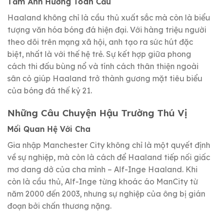
Tầm Ảnh Hưởng Toàn Cầu
Haaland không chỉ là cầu thủ xuất sắc mà còn là biểu
tượng văn hóa bóng đá hiện đại. Với hàng triệu người
theo dõi trên mạng xã hội, anh tạo ra sức hút đặc
biệt, nhất là với thế hệ trẻ. Sự kết hợp giữa phong
cách thi đấu bùng nổ và tính cách thân thiện ngoài
sân cỏ giúp Haaland trở thành gương mặt tiêu biểu
của bóng đá thế kỷ 21.
Những Câu Chuyện Hậu Trường Thú Vị
Mối Quan Hệ Với Cha
Gia nhập Manchester City không chỉ là một quyết định
về sự nghiệp, mà còn là cách để Haaland tiếp nối giấc
mơ dang dở của cha mình – Alf-Inge Haaland. Khi
còn là cầu thủ, Alf-Inge từng khoác áo ManCity từ
năm 2000 đến 2003, nhưng sự nghiệp của ông bị gián
đoạn bởi chấn thương nặng.