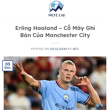
Skip
to
content
Erling Haaland – Cỗ Máy Ghi
Bàn Của Manchester City
POSTED ON
03/12/2024
BY
SEO
03
Dec