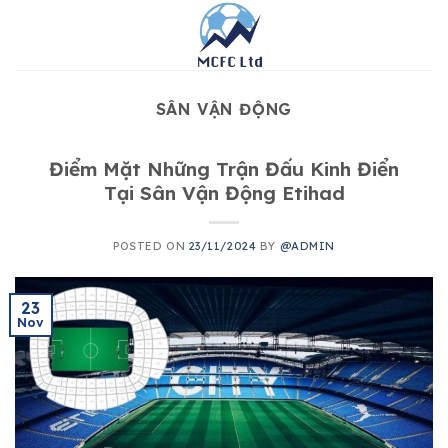
Skip
to
content
SÂN VẬN ĐỘNG
Điểm Mặt Những Trận Đấu Kinh Điển
Tại Sân Vận Động Etihad
POSTED ON
23/11/2024
BY
@ADMIN
23
Nov