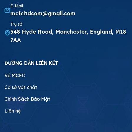
E-Mail
mcfcltdcom@gmail.com
Trụ sở
548 Hyde Road, Manchester, England, M18
7AA
ĐƯỜNG DẪN LIÊN KẾT
Về MCFC
Cơ sở vật chất
Chính Sách Bảo Mật
Liên hệ