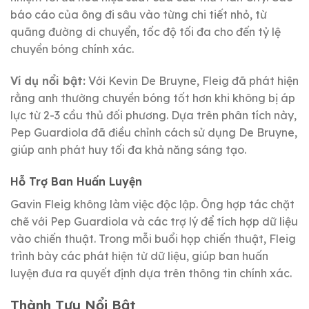
báo cáo của ông đi sâu vào từng chi tiết nhỏ, từ
quãng đường di chuyển, tốc độ tối đa cho đến tỷ lệ
chuyền bóng chính xác.
Ví dụ nổi bật:
Với Kevin De Bruyne, Fleig đã phát hiện
rằng anh thường chuyền bóng tốt hơn khi không bị áp
lực từ 2-3 cầu thủ đối phương. Dựa trên phân tích này,
Pep Guardiola đã điều chỉnh cách sử dụng De Bruyne,
giúp anh phát huy tối đa khả năng sáng tạo.
Hỗ Trợ Ban Huấn Luyện
Gavin Fleig không làm việc độc lập. Ông hợp tác chặt
chẽ với Pep Guardiola và các trợ lý để tích hợp dữ liệu
vào chiến thuật. Trong mỗi buổi họp chiến thuật, Fleig
trình bày các phát hiện từ dữ liệu, giúp ban huấn
luyện đưa ra quyết định dựa trên thông tin chính xác.
Thành Tựu Nổi Bật