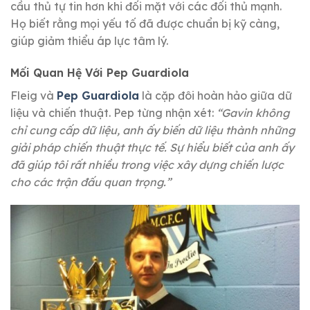
cầu thủ tự tin hơn khi đối mặt với các đối thủ mạnh.
Họ biết rằng mọi yếu tố đã được chuẩn bị kỹ càng,
giúp giảm thiểu áp lực tâm lý.
Mối Quan Hệ Với Pep Guardiola
Fleig và
Pep Guardiola
là cặp đôi hoàn hảo giữa dữ
liệu và chiến thuật. Pep từng nhận xét:
“Gavin không
chỉ cung cấp dữ liệu, anh ấy biến dữ liệu thành những
giải pháp chiến thuật thực tế. Sự hiểu biết của anh ấy
đã giúp tôi rất nhiều trong việc xây dựng chiến lược
cho các trận đấu quan trọng.”