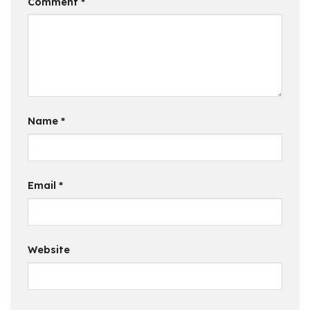
Comment
*
Name
*
Email
*
Website