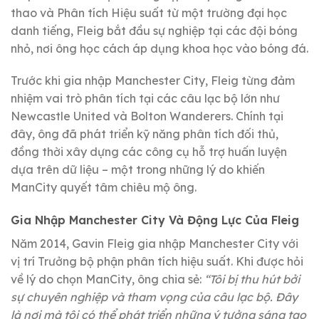
thao và Phân tích Hiệu suất từ một trường đại học
danh tiếng, Fleig bắt đầu sự nghiệp tại các đội bóng
nhỏ, nơi ông học cách áp dụng khoa học vào bóng đá.
Trước khi gia nhập Manchester City, Fleig từng đảm
nhiệm vai trò phân tích tại các câu lạc bộ lớn như
Newcastle United và Bolton Wanderers. Chính tại
đây, ông đã phát triển kỹ năng phân tích đối thủ,
đồng thời xây dựng các công cụ hỗ trợ huấn luyện
dựa trên dữ liệu – một trong những lý do khiến
ManCity quyết tâm chiêu mộ ông.
Gia Nhập Manchester City Và Động Lực Của Fleig
Năm 2014, Gavin Fleig gia nhập Manchester City với
vị trí Trưởng bộ phận phân tích hiệu suất. Khi được hỏi
về lý do chọn ManCity, ông chia sẻ:
“Tôi bị thu hút bởi
sự chuyên nghiệp và tham vọng của câu lạc bộ. Đây
là nơi mà tôi có thể phát triển những ý tưởng sáng tạo