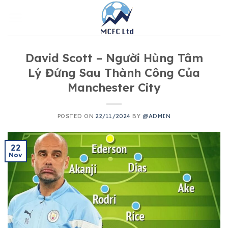
Skip
to
content
David Scott – Người Hùng Tâm
Lý Đứng Sau Thành Công Của
Manchester City
POSTED ON
22/11/2024
BY
@ADMIN
22
Nov