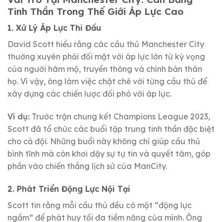
Tinh Thần Trong Thế Giới Áp Lực Cao
1. Xử Lý Áp Lực Thi Đấu
David Scott hiểu rằng các cầu thủ Manchester City
thường xuyên phải đối mặt với áp lực lớn từ kỳ vọng
của người hâm mộ, truyền thông và chính bản thân
họ. Vì vậy, ông làm việc chặt chẽ với từng cầu thủ để
xây dựng các chiến lược đối phó với áp lực.
Ví dụ:
Trước trận chung kết Champions League 2023,
Scott đã tổ chức các buổi tập trung tinh thần đặc biệt
cho cả đội. Những buổi này không chỉ giúp cầu thủ
bình tĩnh mà còn khơi dậy sự tự tin và quyết tâm, góp
phần vào chiến thắng lịch sử của ManCity.
2. Phát Triển Động Lực Nội Tại
Scott tin rằng mỗi cầu thủ đều có một “động lực
ngầm” để phát huy tối đa tiềm năng của mình. Ông