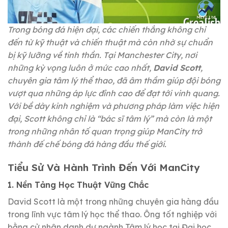
Trong bóng đá hiện đại, các chiến thắng không chỉ
đến từ kỹ thuật và chiến thuật mà còn nhờ sự chuẩn
bị kỹ lưỡng về tinh thần. Tại Manchester City, nơi
những kỳ vọng luôn ở mức cao nhất,
David Scott
,
chuyên gia tâm lý thể thao, đã âm thầm giúp đội bóng
vượt qua những áp lực đỉnh cao để đạt tới vinh quang.
Với bề dày kinh nghiệm và phương pháp làm việc hiện
đại, Scott không chỉ là “bác sĩ tâm lý” mà còn là một
trong những nhân tố quan trọng giúp ManCity trở
thành đế chế bóng đá hàng đầu thế giới.
Tiểu Sử Và Hành Trình Đến Với ManCity
1. Nền Tảng Học Thuật Vững Chắc
David Scott là một trong những chuyên gia hàng đầu
trong lĩnh vực tâm lý học thể thao. Ông tốt nghiệp với
bằng cử nhân danh dự ngành Tâm lý học tại Đại học