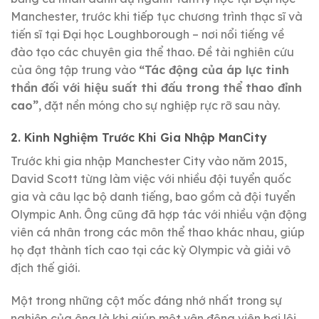
Manchester, trước khi tiếp tục chương trình thạc sĩ và
tiến sĩ tại Đại học Loughborough – nơi nổi tiếng về
đào tạo các chuyên gia thể thao. Đề tài nghiên cứu
của ông tập trung vào
“Tác động của áp lực tinh
thần đối với hiệu suất thi đấu trong thể thao đỉnh
cao”
, đặt nền móng cho sự nghiệp rực rỡ sau này.
2. Kinh Nghiệm Trước Khi Gia Nhập ManCity
Trước khi gia nhập Manchester City vào năm 2015,
David Scott từng làm việc với nhiều đội tuyển quốc
gia và câu lạc bộ danh tiếng, bao gồm cả đội tuyển
Olympic Anh. Ông cũng đã hợp tác với nhiều vận động
viên cá nhân trong các môn thể thao khác nhau, giúp
họ đạt thành tích cao tại các kỳ Olympic và giải vô
địch thế giới.
Một trong những cột mốc đáng nhớ nhất trong sự
nghiệp của ông là khi giúp một vận động viên bơi lội