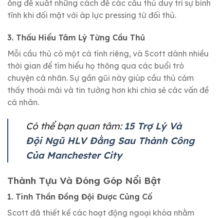
ông đề xuất những cách để các cầu thủ duy trì sự bình
tĩnh khi đối mặt với áp lực pressing từ đối thủ.
3. Thấu Hiểu Tâm Lý Từng Cầu Thủ
Mỗi cầu thủ có một cá tính riêng, và Scott dành nhiều
thời gian để tìm hiểu họ thông qua các buổi trò
chuyện cá nhân. Sự gần gũi này giúp cầu thủ cảm
thấy thoải mái và tin tưởng hơn khi chia sẻ các vấn đề
cá nhân.
Có thể bạn quan tâm:
15 Trợ Lý Và
Đội Ngũ HLV Đằng Sau Thành Công
Của Manchester City
Thành Tựu Và Đóng Góp Nổi Bật
1. Tinh Thần Đồng Đội Được Củng Cố
Scott đã thiết kế các hoạt động ngoại khóa nhằm