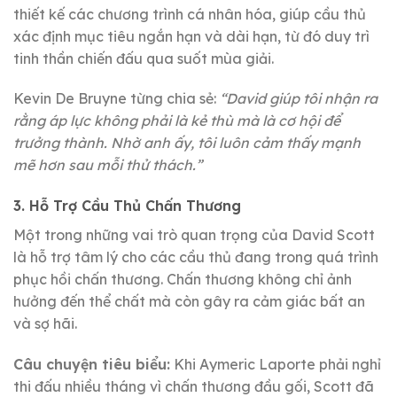
thiết kế các chương trình cá nhân hóa, giúp cầu thủ
xác định mục tiêu ngắn hạn và dài hạn, từ đó duy trì
tinh thần chiến đấu qua suốt mùa giải.
Kevin De Bruyne từng chia sẻ:
“David giúp tôi nhận ra
rằng áp lực không phải là kẻ thù mà là cơ hội để
trưởng thành. Nhờ anh ấy, tôi luôn cảm thấy mạnh
mẽ hơn sau mỗi thử thách.”
3. Hỗ Trợ Cầu Thủ Chấn Thương
Một trong những vai trò quan trọng của David Scott
là hỗ trợ tâm lý cho các cầu thủ đang trong quá trình
phục hồi chấn thương. Chấn thương không chỉ ảnh
hưởng đến thể chất mà còn gây ra cảm giác bất an
và sợ hãi.
Câu chuyện tiêu biểu:
Khi Aymeric Laporte phải nghỉ
thi đấu nhiều tháng vì chấn thương đầu gối, Scott đã