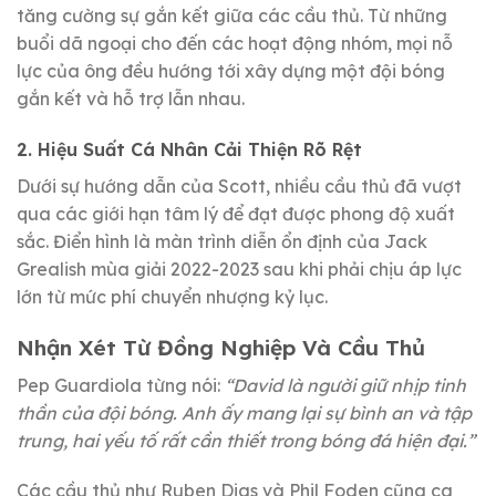
tăng cường sự gắn kết giữa các cầu thủ. Từ những
buổi dã ngoại cho đến các hoạt động nhóm, mọi nỗ
lực của ông đều hướng tới xây dựng một đội bóng
gắn kết và hỗ trợ lẫn nhau.
2. Hiệu Suất Cá Nhân Cải Thiện Rõ Rệt
Dưới sự hướng dẫn của Scott, nhiều cầu thủ đã vượt
qua các giới hạn tâm lý để đạt được phong độ xuất
sắc. Điển hình là màn trình diễn ổn định của Jack
Grealish mùa giải 2022-2023 sau khi phải chịu áp lực
lớn từ mức phí chuyển nhượng kỷ lục.
Nhận Xét Từ Đồng Nghiệp Và Cầu Thủ
Pep Guardiola từng nói:
“David là người giữ nhịp tinh
thần của đội bóng. Anh ấy mang lại sự bình an và tập
trung, hai yếu tố rất cần thiết trong bóng đá hiện đại.”
Các cầu thủ như Ruben Dias và Phil Foden cũng ca